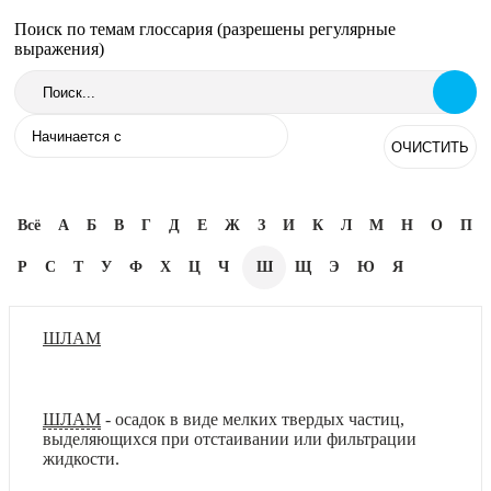
Поиск по темам глоссария (разрешены регулярные
выражения)
Всё
А
Б
В
Г
Д
Е
Ж
З
И
К
Л
М
Н
О
П
Р
С
Т
У
Ф
Х
Ц
Ч
Ш
Щ
Э
Ю
Я
ШЛАМ
ШЛАМ
- осадок в виде мелких твердых частиц,
выделяющихся при отстаивании или фильтрации
жидкости.